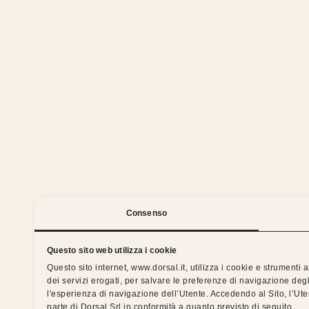
Stia
Consenso
Questo sito web utilizza i cookie
Questo sito internet, www.dorsal.it, utilizza i cookie e strumenti
dei servizi erogati, per salvare le preferenze di navigazione degl
Notti serene con la garanzia
l'esperienza di navigazione dell’Utente. Accedendo al Sito, l’Ut
parte di Dorsal Srl in conformità a quanto previsto di seguito.