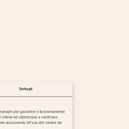
mo lavorando per risolvere il problema il prima possi
Prova a tornare alla homepage o riprova più tardi.
TORNA ALLA HOMEPAGE
Dettagli
 analoghi per garantire il funzionamento
i Utenti ed ottimizzare e verificare
 Dorsal
Dis
ente acconsente all’uso dei cookie da