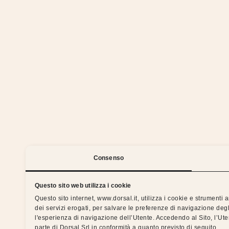
Stia
Consenso
Questo sito web utilizza i cookie
Questo sito internet, www.dorsal.it, utilizza i cookie e strumenti
dei servizi erogati, per salvare le preferenze di navigazione degl
Notti serene con la garanzia
l'esperienza di navigazione dell’Utente. Accedendo al Sito, l’Ut
parte di Dorsal Srl in conformità a quanto previsto di seguito.