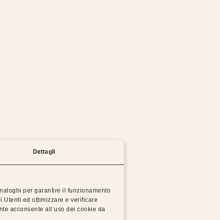
mo lavorando per risolvere il problema il prima possi
Prova a tornare alla homepage o riprova più tardi.
TORNA ALLA HOMEPAGE
Dettagli
 analoghi per garantire il funzionamento
i Utenti ed ottimizzare e verificare
 Dorsal
Dis
ente acconsente all’uso dei cookie da