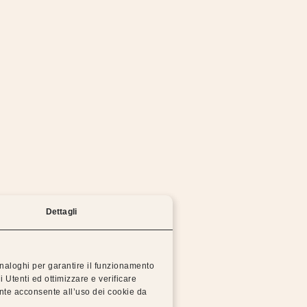
mo lavorando per risolvere il problema il prima possi
Prova a tornare alla homepage o riprova più tardi.
TORNA ALLA HOMEPAGE
Dettagli
 analoghi per garantire il funzionamento
i Utenti ed ottimizzare e verificare
 Dorsal
Dis
ente acconsente all’uso dei cookie da