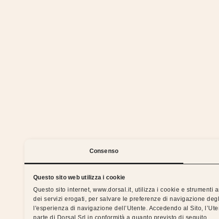
Stia
Consenso
Questo sito web utilizza i cookie
Questo sito internet, www.dorsal.it, utilizza i cookie e strumenti
dei servizi erogati, per salvare le preferenze di navigazione degl
Notti serene con la garanzia
l'esperienza di navigazione dell’Utente. Accedendo al Sito, l’Ut
parte di Dorsal Srl in conformità a quanto previsto di seguito.