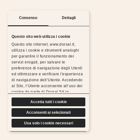
Consenso
Dettagli
Questo sito web utilizza i cookie
Questo sito internet, www.dorsal.it,
utilizza i cookie e strumenti analoghi
per garantire il funzionamento dei
servizi erogati, per salvare le
preferenze di navigazione degli Utenti
ed ottimizzare e verificare l'esperienza
Notti serene con la garanzia Dorsal
di navigazione dell’Utente. Accedendo
al Sito, l’Utente acconsente all’uso dei
Tutti i prodotti Dorsal sono realizzati con materiali
cookie da parte di Dorsal Srl in
scelti, resistenti, duraturi e sottoposti a rigorosi
conformità a quanto previsto di seguito.
test di controllo, per questo possiamo
Accetta tutti i cookie
offrire l’estensione gratuita della garanzia.
Acconsenti ai selezionati
Scopri di più
Usa solo i cookie necessari