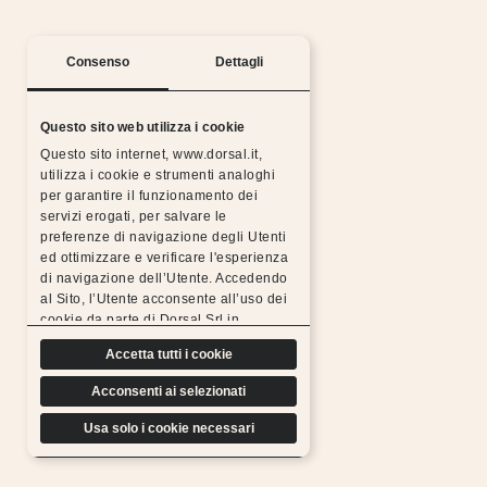
Consenso
Dettagli
Questo sito web utilizza i cookie
Questo sito internet, www.dorsal.it,
utilizza i cookie e strumenti analoghi
per garantire il funzionamento dei
servizi erogati, per salvare le
preferenze di navigazione degli Utenti
ed ottimizzare e verificare l'esperienza
Notti serene con la garanzia Dorsal
di navigazione dell’Utente. Accedendo
al Sito, l’Utente acconsente all’uso dei
Tutti i prodotti Dorsal sono realizzati con materiali
cookie da parte di Dorsal Srl in
scelti, resistenti, duraturi e sottoposti a rigorosi
conformità a quanto previsto di seguito.
test di controllo, per questo possiamo
Accetta tutti i cookie
offrire l’estensione gratuita della garanzia.
Acconsenti ai selezionati
Scopri di più
Usa solo i cookie necessari