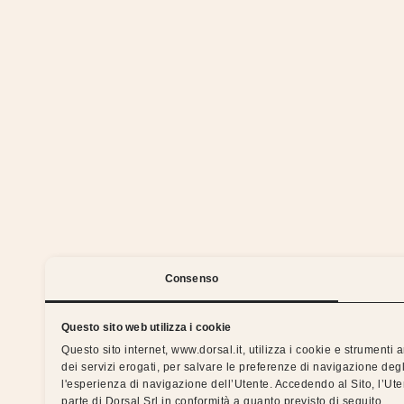
Stia
Consenso
Questo sito web utilizza i cookie
Questo sito internet, www.dorsal.it, utilizza i cookie e strumenti
dei servizi erogati, per salvare le preferenze di navigazione degl
Notti serene con la garanzia
l'esperienza di navigazione dell’Utente. Accedendo al Sito, l’Ut
parte di Dorsal Srl in conformità a quanto previsto di seguito.