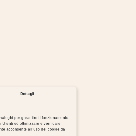
mo lavorando per risolvere il problema il prima possi
Prova a tornare alla homepage o riprova più tardi.
TORNA ALLA HOMEPAGE
Dettagli
 analoghi per garantire il funzionamento
i Utenti ed ottimizzare e verificare
 Dorsal
Dis
ente acconsente all’uso dei cookie da