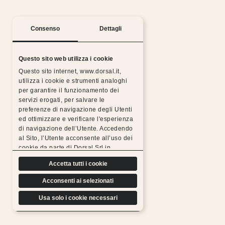
Consenso
Dettagli
Questo sito web utilizza i cookie
Questo sito internet, www.dorsal.it,
utilizza i cookie e strumenti analoghi
per garantire il funzionamento dei
servizi erogati, per salvare le
preferenze di navigazione degli Utenti
ed ottimizzare e verificare l'esperienza
Notti serene con la garanzia Dorsal
di navigazione dell’Utente. Accedendo
al Sito, l’Utente acconsente all’uso dei
Tutti i prodotti Dorsal sono realizzati con materiali
cookie da parte di Dorsal Srl in
scelti, resistenti, duraturi e sottoposti a rigorosi
conformità a quanto previsto di seguito.
test di controllo, per questo possiamo
Accetta tutti i cookie
offrire l’estensione gratuita della garanzia.
Acconsenti ai selezionati
Scopri di più
Usa solo i cookie necessari