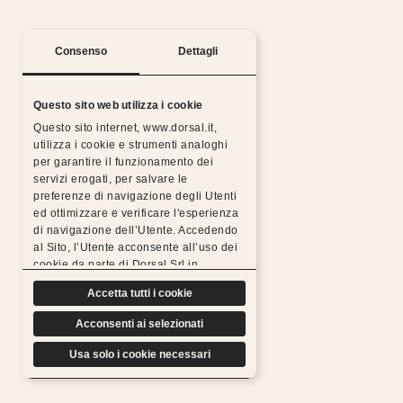
Consenso
Dettagli
Questo sito web utilizza i cookie
Questo sito internet, www.dorsal.it,
utilizza i cookie e strumenti analoghi
per garantire il funzionamento dei
servizi erogati, per salvare le
preferenze di navigazione degli Utenti
ed ottimizzare e verificare l'esperienza
Notti serene con la garanzia Dorsal
di navigazione dell’Utente. Accedendo
al Sito, l’Utente acconsente all’uso dei
Tutti i prodotti Dorsal sono realizzati con materiali
cookie da parte di Dorsal Srl in
scelti, resistenti, duraturi e sottoposti a rigorosi
conformità a quanto previsto di seguito.
test di controllo, per questo possiamo
Accetta tutti i cookie
offrire l’estensione gratuita della garanzia.
Acconsenti ai selezionati
Scopri di più
Usa solo i cookie necessari