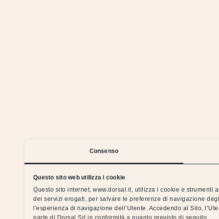
Stia
Consenso
Questo sito web utilizza i cookie
Questo sito internet, www.dorsal.it, utilizza i cookie e strumenti
dei servizi erogati, per salvare le preferenze di navigazione degl
Notti serene con la garanzia
l'esperienza di navigazione dell’Utente. Accedendo al Sito, l’Ut
parte di Dorsal Srl in conformità a quanto previsto di seguito.