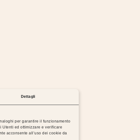
mo lavorando per risolvere il problema il prima possi
Prova a tornare alla homepage o riprova più tardi.
TORNA ALLA HOMEPAGE
Dettagli
 analoghi per garantire il funzionamento
i Utenti ed ottimizzare e verificare
 Dorsal
Dis
ente acconsente all’uso dei cookie da