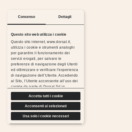
Consenso
Dettagli
Questo sito web utilizza i cookie
Questo sito internet, www.dorsal.it,
utilizza i cookie e strumenti analoghi
per garantire il funzionamento dei
servizi erogati, per salvare le
preferenze di navigazione degli Utenti
ed ottimizzare e verificare l'esperienza
Notti serene con la garanzia Dorsal
di navigazione dell’Utente. Accedendo
al Sito, l’Utente acconsente all’uso dei
Tutti i prodotti Dorsal sono realizzati con materiali
cookie da parte di Dorsal Srl in
scelti, resistenti, duraturi e sottoposti a rigorosi
conformità a quanto previsto di seguito.
test di controllo, per questo possiamo
Accetta tutti i cookie
offrire l’estensione gratuita della garanzia.
Acconsenti ai selezionati
Scopri di più
Usa solo i cookie necessari