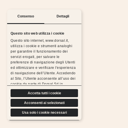
Consenso
Dettagli
Questo sito web utilizza i cookie
Questo sito internet, www.dorsal.it,
utilizza i cookie e strumenti analoghi
per garantire il funzionamento dei
servizi erogati, per salvare le
preferenze di navigazione degli Utenti
ed ottimizzare e verificare l'esperienza
Notti serene con la garanzia Dorsal
di navigazione dell’Utente. Accedendo
al Sito, l’Utente acconsente all’uso dei
Tutti i prodotti Dorsal sono realizzati con materiali
cookie da parte di Dorsal Srl in
scelti, resistenti, duraturi e sottoposti a rigorosi
conformità a quanto previsto di seguito.
test di controllo, per questo possiamo
Accetta tutti i cookie
offrire l’estensione gratuita della garanzia.
Acconsenti ai selezionati
Scopri di più
Usa solo i cookie necessari