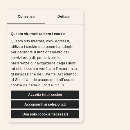
Consenso
Dettagli
Questo sito web utilizza i cookie
Questo sito internet, www.dorsal.it,
utilizza i cookie e strumenti analoghi
per garantire il funzionamento dei
servizi erogati, per salvare le
preferenze di navigazione degli Utenti
ed ottimizzare e verificare l'esperienza
Notti serene con la garanzia Dorsal
di navigazione dell’Utente. Accedendo
al Sito, l’Utente acconsente all’uso dei
Tutti i prodotti Dorsal sono realizzati con materiali
cookie da parte di Dorsal Srl in
scelti, resistenti, duraturi e sottoposti a rigorosi
conformità a quanto previsto di seguito.
test di controllo, per questo possiamo
Accetta tutti i cookie
offrire l’estensione gratuita della garanzia.
Acconsenti ai selezionati
Scopri di più
Usa solo i cookie necessari