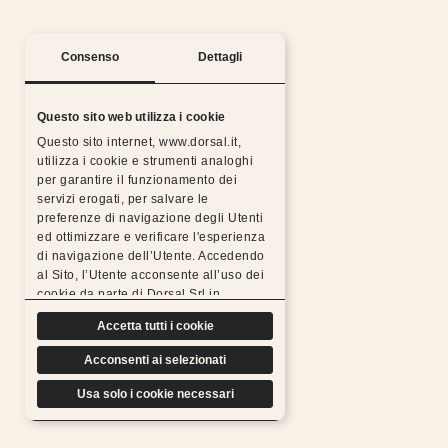
Consenso
Dettagli
Questo sito web utilizza i cookie
Questo sito internet, www.dorsal.it,
utilizza i cookie e strumenti analoghi
per garantire il funzionamento dei
Silent nights with the Dorsal warranty
servizi erogati, per salvare le
preferenze di navigazione degli Utenti
All Dorsal products are made from chosen,
ed ottimizzare e verificare l'esperienza
resistant, durable materials and subjected to rigorous
di navigazione dell’Utente. Accedendo
tests, which is why we can
al Sito, l’Utente acconsente all’uso dei
offer a free extended warranty.
cookie da parte di Dorsal Srl in
Find out more
conformità a quanto previsto di seguito.
Accetta tutti i cookie
Acconsenti ai selezionati
Usa solo i cookie necessari