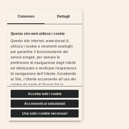
Consenso
Dettagli
Questo sito web utilizza i cookie
Questo sito internet, www.dorsal.it,
utilizza i cookie e strumenti analoghi
per garantire il funzionamento dei
Silent nights with the Dorsal warranty
servizi erogati, per salvare le
preferenze di navigazione degli Utenti
All Dorsal products are made from chosen,
ed ottimizzare e verificare l'esperienza
resistant, durable materials and subjected to rigorous
di navigazione dell’Utente. Accedendo
tests, which is why we can
al Sito, l’Utente acconsente all’uso dei
offer a free extended warranty.
cookie da parte di Dorsal Srl in
Find out more
conformità a quanto previsto di seguito.
Accetta tutti i cookie
Acconsenti ai selezionati
Usa solo i cookie necessari