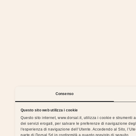
We 
Consenso
Questo sito web utilizza i cookie
Questo sito internet, www.dorsal.it, utilizza i cookie e strumenti
dei servizi erogati, per salvare le preferenze di navigazione degl
Silent nights with the Dorsal 
l'esperienza di navigazione dell’Utente. Accedendo al Sito, l’Ut
parte di Dorsal Srl in conformità a quanto previsto di seguito.