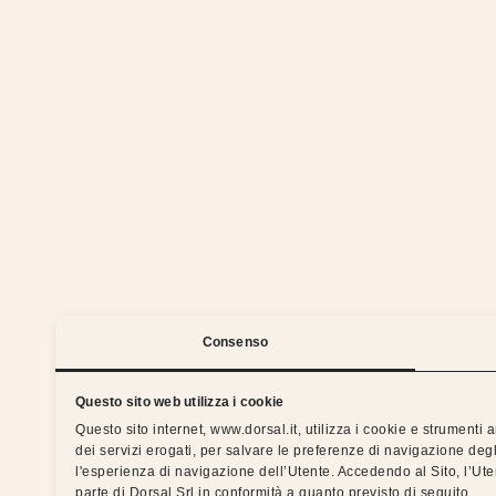
We 
Consenso
Questo sito web utilizza i cookie
Questo sito internet, www.dorsal.it, utilizza i cookie e strumenti
dei servizi erogati, per salvare le preferenze di navigazione degl
Silent nights with the Dorsal 
l'esperienza di navigazione dell’Utente. Accedendo al Sito, l’Ut
parte di Dorsal Srl in conformità a quanto previsto di seguito.