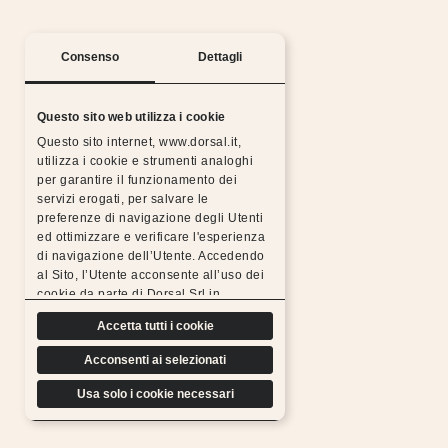
Consenso
Dettagli
Questo sito web utilizza i cookie
Questo sito internet, www.dorsal.it,
utilizza i cookie e strumenti analoghi
per garantire il funzionamento dei
Silent nights with the Dorsal warranty
servizi erogati, per salvare le
preferenze di navigazione degli Utenti
All Dorsal products are made from chosen,
ed ottimizzare e verificare l'esperienza
resistant, durable materials and subjected to rigorous
di navigazione dell’Utente. Accedendo
tests, which is why we can
al Sito, l’Utente acconsente all’uso dei
offer a free extended warranty.
cookie da parte di Dorsal Srl in
Find out more
conformità a quanto previsto di seguito.
Accetta tutti i cookie
Acconsenti ai selezionati
Usa solo i cookie necessari