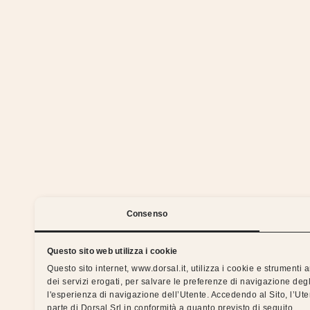
We 
Consenso
Questo sito web utilizza i cookie
Questo sito internet, www.dorsal.it, utilizza i cookie e strumenti
dei servizi erogati, per salvare le preferenze di navigazione degl
Silent nights with the Dorsal 
l'esperienza di navigazione dell’Utente. Accedendo al Sito, l’Ut
parte di Dorsal Srl in conformità a quanto previsto di seguito.