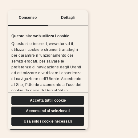
Consenso
Dettagli
Questo sito web utilizza i cookie
Questo sito internet, www.dorsal.it,
utilizza i cookie e strumenti analoghi
per garantire il funzionamento dei
Silent nights with the Dorsal warranty
servizi erogati, per salvare le
preferenze di navigazione degli Utenti
All Dorsal products are made from chosen,
ed ottimizzare e verificare l'esperienza
resistant, durable materials and subjected to rigorous
di navigazione dell’Utente. Accedendo
tests, which is why we can
al Sito, l’Utente acconsente all’uso dei
offer a free extended warranty.
cookie da parte di Dorsal Srl in
Find out more
conformità a quanto previsto di seguito.
Accetta tutti i cookie
Acconsenti ai selezionati
Usa solo i cookie necessari