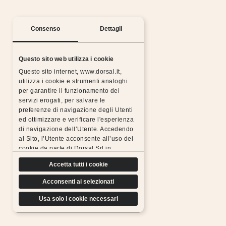
Consenso
Dettagli
Questo sito web utilizza i cookie
Questo sito internet, www.dorsal.it,
utilizza i cookie e strumenti analoghi
per garantire il funzionamento dei
Silent nights with the Dorsal warranty
servizi erogati, per salvare le
preferenze di navigazione degli Utenti
All Dorsal products are made from chosen,
ed ottimizzare e verificare l'esperienza
resistant, durable materials and subjected to rigorous
di navigazione dell’Utente. Accedendo
tests, which is why we can
al Sito, l’Utente acconsente all’uso dei
offer a free extended warranty.
cookie da parte di Dorsal Srl in
Find out more
conformità a quanto previsto di seguito.
Accetta tutti i cookie
Acconsenti ai selezionati
Usa solo i cookie necessari