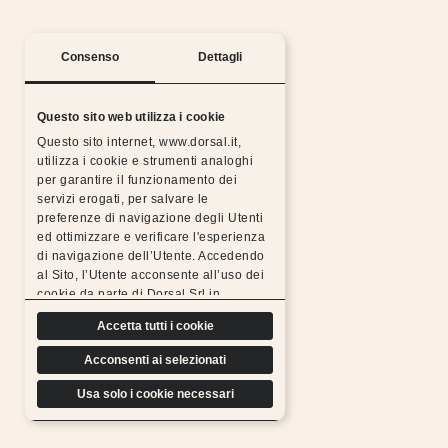
Consenso
Dettagli
Questo sito web utilizza i cookie
Questo sito internet, www.dorsal.it,
utilizza i cookie e strumenti analoghi
per garantire il funzionamento dei
Silent nights with the Dorsal warranty
servizi erogati, per salvare le
preferenze di navigazione degli Utenti
All Dorsal products are made from chosen,
ed ottimizzare e verificare l'esperienza
resistant, durable materials and subjected to rigorous
di navigazione dell’Utente. Accedendo
tests, which is why we can
al Sito, l’Utente acconsente all’uso dei
offer a free extended warranty.
cookie da parte di Dorsal Srl in
Find out more
conformità a quanto previsto di seguito.
Accetta tutti i cookie
Acconsenti ai selezionati
Usa solo i cookie necessari