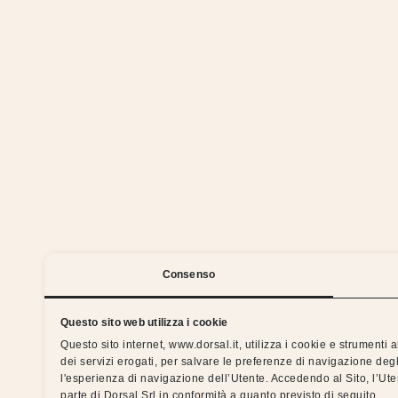
We 
Consenso
Questo sito web utilizza i cookie
Questo sito internet, www.dorsal.it, utilizza i cookie e strumenti
dei servizi erogati, per salvare le preferenze di navigazione degl
Silent nights with the Dorsal 
l'esperienza di navigazione dell’Utente. Accedendo al Sito, l’Ut
parte di Dorsal Srl in conformità a quanto previsto di seguito.