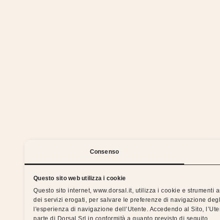
We 
Consenso
Questo sito web utilizza i cookie
Questo sito internet, www.dorsal.it, utilizza i cookie e strumenti
dei servizi erogati, per salvare le preferenze di navigazione degl
Silent nights with the Dorsal 
l'esperienza di navigazione dell’Utente. Accedendo al Sito, l’Ut
parte di Dorsal Srl in conformità a quanto previsto di seguito.