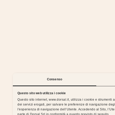
We 
Consenso
Questo sito web utilizza i cookie
Questo sito internet, www.dorsal.it, utilizza i cookie e strumenti
dei servizi erogati, per salvare le preferenze di navigazione degl
Silent nights with the Dorsal 
l'esperienza di navigazione dell’Utente. Accedendo al Sito, l’Ut
parte di Dorsal Srl in conformità a quanto previsto di seguito.