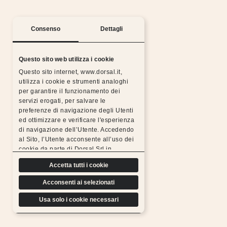
Consenso
Dettagli
Questo sito web utilizza i cookie
Questo sito internet, www.dorsal.it,
utilizza i cookie e strumenti analoghi
per garantire il funzionamento dei
Silent nights with the Dorsal warranty
servizi erogati, per salvare le
preferenze di navigazione degli Utenti
All Dorsal products are made from chosen,
ed ottimizzare e verificare l'esperienza
resistant, durable materials and subjected to rigorous
di navigazione dell’Utente. Accedendo
tests, which is why we can
al Sito, l’Utente acconsente all’uso dei
offer a free extended warranty.
cookie da parte di Dorsal Srl in
Find out more
conformità a quanto previsto di seguito.
Accetta tutti i cookie
Acconsenti ai selezionati
Usa solo i cookie necessari