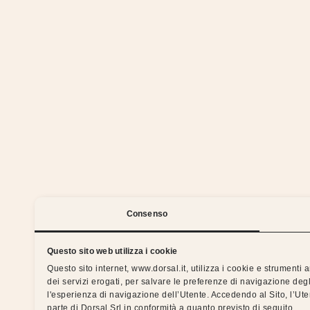
We 
Consenso
Questo sito web utilizza i cookie
Questo sito internet, www.dorsal.it, utilizza i cookie e strumenti
dei servizi erogati, per salvare le preferenze di navigazione degl
Silent nights with the Dorsal 
l'esperienza di navigazione dell’Utente. Accedendo al Sito, l’Ut
parte di Dorsal Srl in conformità a quanto previsto di seguito.