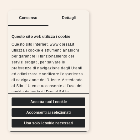
Consenso
Dettagli
Questo sito web utilizza i cookie
Questo sito internet, www.dorsal.it,
utilizza i cookie e strumenti analoghi
per garantire il funzionamento dei
Silent nights with the Dorsal warranty
servizi erogati, per salvare le
preferenze di navigazione degli Utenti
All Dorsal products are made from chosen,
ed ottimizzare e verificare l'esperienza
resistant, durable materials and subjected to rigorous
di navigazione dell’Utente. Accedendo
tests, which is why we can
al Sito, l’Utente acconsente all’uso dei
offer a free extended warranty.
cookie da parte di Dorsal Srl in
Find out more
conformità a quanto previsto di seguito.
Accetta tutti i cookie
Acconsenti ai selezionati
Usa solo i cookie necessari