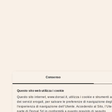
We 
Consenso
Questo sito web utilizza i cookie
Questo sito internet, www.dorsal.it, utilizza i cookie e strumenti
dei servizi erogati, per salvare le preferenze di navigazione degl
Silent nights with the Dorsal 
l'esperienza di navigazione dell’Utente. Accedendo al Sito, l’Ut
parte di Dorsal Srl in conformità a quanto previsto di seguito.