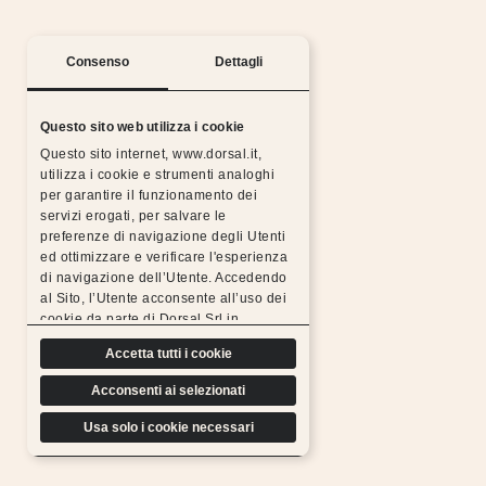
Consenso
Dettagli
Questo sito web utilizza i cookie
Questo sito internet, www.dorsal.it,
utilizza i cookie e strumenti analoghi
per garantire il funzionamento dei
Silent nights with the Dorsal warranty
servizi erogati, per salvare le
preferenze di navigazione degli Utenti
All Dorsal products are made from chosen,
ed ottimizzare e verificare l'esperienza
resistant, durable materials and subjected to rigorous
di navigazione dell’Utente. Accedendo
tests, which is why we can
al Sito, l’Utente acconsente all’uso dei
offer a free extended warranty.
cookie da parte di Dorsal Srl in
Find out more
conformità a quanto previsto di seguito.
Accetta tutti i cookie
Acconsenti ai selezionati
Usa solo i cookie necessari